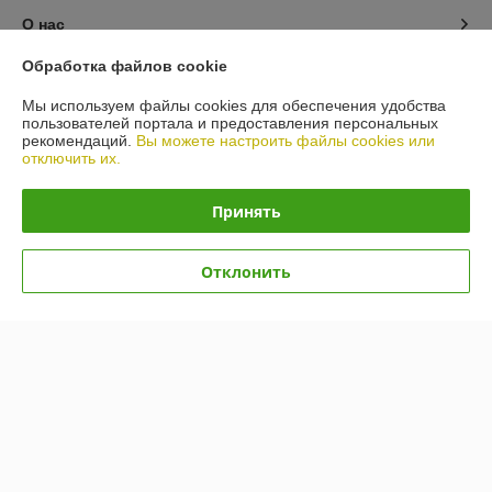
О нас
Обработка файлов cookie
Контакты
Мы используем файлы cookies для обеспечения удобства
пользователей портала и предоставления персональных
Доставка и оплата
рекомендаций.
Вы можете настроить файлы cookies или
отключить их.
График работы
Принять
Полная версия сайта
Отклонить
Политика обработки cookies
Сайт создан на платформе Deal.by
Информация для покупателя
Юридическое лицо:
ООО "КОЛОРОН-БЕЛ"
220056, г. Минск, ул. Стариновская, д. 17, пом. 4Н.
Регистрационный номер ЕГР: 193748256