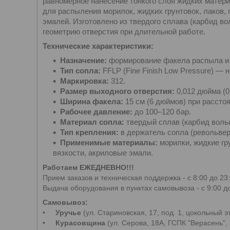
равномерное нанесение тонкого слоя жидких матер
для распыления морилок, жидких грунтовок, лаков, 
эмалей. Изготовлено из твердого сплава (карбид в
геометрию отверстия при длительной работе.
Технические характеристики:
Назначение:
формирование факела распыла и 
Тип сопла:
FFLP (Fine Finish Low Pressure) —
Маркировка:
312.
Размер выходного отверстия:
0,012 дюйма (0
Ширина факела:
15 см (6 дюймов) при расстоя
Рабочее давление:
до 100–120 бар.
Материал сопла:
твердый сплав (карбид воль
Тип крепления:
в держатель сопла (револьвер
Применимые материалы:
морилки, жидкие гру
вязкости, акриловые эмали.
Работаем ЕЖЕДНЕВНО!!!
Прием заказов и техническая поддержка - с 8:00 до 23:
Выдача оборудования в пунктах самовывоза - с 9:00 до
Самовывоз:
•
Уручье
(ул. Стариновская, 17, под. 1, цокольный э
•
Курасовщина
(ул. Серова, 18А, ГСПК "Верасень", 