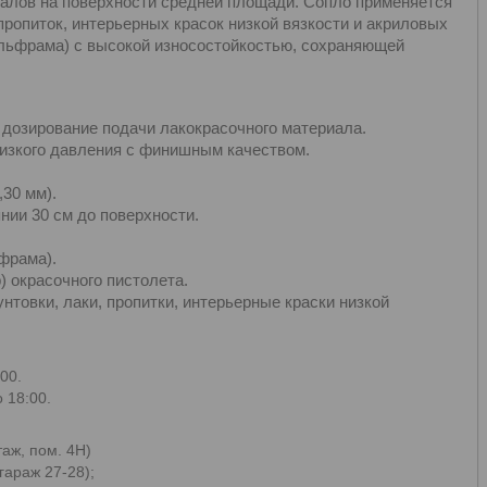
иалов на поверхности средней площади. Сопло применяется
пропиток, интерьерных красок низкой вязкости и акриловых
ольфрама) с высокой износостойкостью, сохраняющей
дозирование подачи лакокрасочного материала.
 низкого давления с финишным качеством.
,30 мм).
нии 30 см до поверхности.
фрама).
) окрасочного пистолета.
нтовки, лаки, пропитки, интерьерные краски низкой
00.
 18:00.
таж, пом. 4Н)
гараж 27-28);