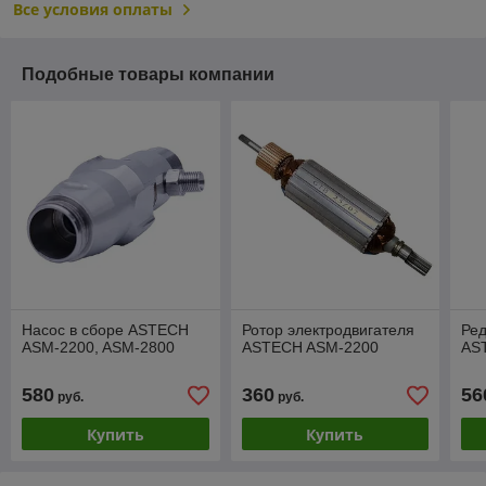
Все условия оплаты
Подобные товары компании
Насос в сборе ASTECH
Ротор электродвигателя
Ред
ASM-2200, ASM-2800
ASTECH ASM-2200
AS
580
360
56
руб.
руб.
Купить
Купить