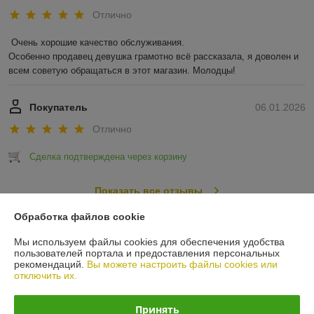
Отлично
Очень хорошие качество обслуживания.

Особенно продавец девушка грамотно всё рассказала, я доволен и 
всем советую обращаться в этот магазин. Молодцы!
Покупатель
06.01.2026
Отлично
Сделка подтверждена через корзину
Показать все отзывы
Обработка файлов cookie
О нас
Мы используем файлы cookies для обеспечения удобства
пользователей портала и предоставления персональных
рекомендаций.
Вы можете настроить файлы cookies или
Контакты
отключить их.
Доставка и оплата
Принять