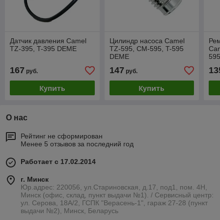
Датчик давления Camel
Цилиндр насоса Camel
Рем
TZ-395, T-395 DEME
TZ-595, CM-595, T-595
Cam
DEME
59
167
147
13
руб.
руб.
Купить
Купить
О нас
Рейтинг не сформирован
Менее 5 отзывов за последний год
Работает с 17.02.2014
г. Минск
Юр.адрес: 220056, ул.Стариновская, д.17, под1, пом. 4Н,
Минск (офис, склад, пункт выдачи №1). / Сервисный центр:
ул. Серова, 18А/2, ГСПК "Верасень-1", гараж 27-28 (пункт
выдачи №2), Минск, Беларусь