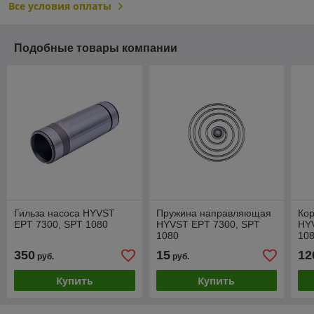
Все условия оплаты
Подобные товары компании
Гильза насоса HYVST
Пружина направляющая
Кор
EPT 7300, SPT 1080
HYVST EPT 7300, SPT
HY
1080
10
350
15
12
руб.
руб.
Купить
Купить