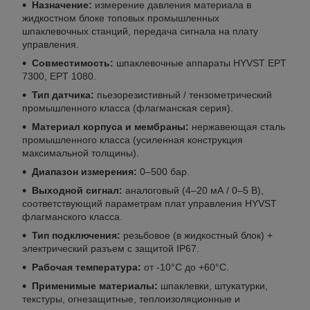
Назначение:
измерение давления материала в
жидкостном блоке топовых промышленных
шпаклевочных станций, передача сигнала на плату
управления.
Совместимость:
шпаклевочные аппараты HYVST EPT
7300, EPT 1080.
Тип датчика:
пьезорезистивный / тензометрический
промышленного класса (флагманская серия).
Материал корпуса и мембраны:
нержавеющая сталь
промышленного класса (усиленная конструкция
максимальной толщины).
Диапазон измерения:
0–500 бар.
Выходной сигнал:
аналоговый (4–20 мА / 0–5 В),
соответствующий параметрам плат управления HYVST
флагманского класса.
Тип подключения:
резьбовое (в жидкостный блок) +
электрический разъем с защитой IP67.
Рабочая температура:
от -10°C до +60°C.
Применимые материалы:
шпаклевки, штукатурки,
текстуры, огнезащитные, теплоизоляционные и