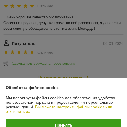
Отлично
Очень хорошие качество обслуживания.

Особенно продавец девушка грамотно всё рассказала, я доволен и 
всем советую обращаться в этот магазин. Молодцы!
Покупатель
06.01.2026
Отлично
Сделка подтверждена через корзину
Показать все отзывы
Обработка файлов cookie
О нас
Мы используем файлы cookies для обеспечения удобства
пользователей портала и предоставления персональных
рекомендаций.
Вы можете настроить файлы cookies или
Контакты
отключить их.
Доставка и оплата
Принять