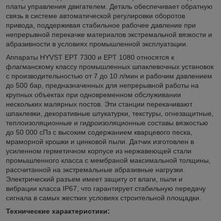
платы управления двигателем. Деталь обеспечивает обратную
связь в системе автоматической регулировки оборотов
привода, поддерживая стабильное рабочее давление при
непрерывной перекачке материалов экстремальной вязкости и
абразивности в условиях промышленной эксплуатации.
Аппараты HYVST EPT 7300 и EPT 1080 относятся к
флагманскому классу промышленных шпаклевочных установок
с производительностью от 7 до 10 л/мин и рабочим давлением
до 500 бар, предназначенных для непрерывной работы на
крупных объектах при одновременном обслуживании
нескольких малярных постов. Эти станции перекачивают
шпаклевки, декоративные штукатурки, текстуры, огнезащитные,
теплоизоляционные и гидроизоляционные составы вязкостью
до 50 000 сПз с высоким содержанием кварцевого песка,
мраморной крошки и цинковой пыли. Датчик изготовлен в
усиленном герметичном корпусе из нержавеющей стали
промышленного класса с мембраной максимальной толщины,
рассчитанной на экстремальные абразивные нагрузки.
Электрический разъем имеет защиту от влаги, пыли и
вибрации класса IP67, что гарантирует стабильную передачу
сигнала в самых жестких условиях строительной площадки.
Технические характеристики: