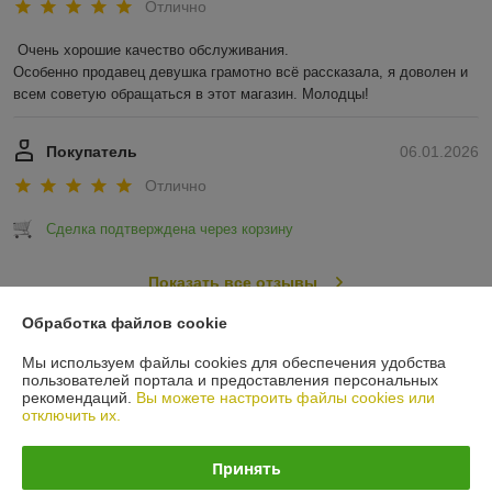
Отлично
Очень хорошие качество обслуживания.

Особенно продавец девушка грамотно всё рассказала, я доволен и 
всем советую обращаться в этот магазин. Молодцы!
Покупатель
06.01.2026
Отлично
Сделка подтверждена через корзину
Показать все отзывы
Обработка файлов cookie
О нас
Мы используем файлы cookies для обеспечения удобства
пользователей портала и предоставления персональных
рекомендаций.
Вы можете настроить файлы cookies или
Контакты
отключить их.
Доставка и оплата
Принять