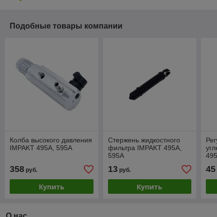
Подобные товары компании
Колба высокого давления
Стержень жидкостного
Рег
IMPAKT 495A, 595A
фильтра IMPAKT 495A,
уг
595A
495
358
13
45
руб.
руб.
Купить
Купить
О нас