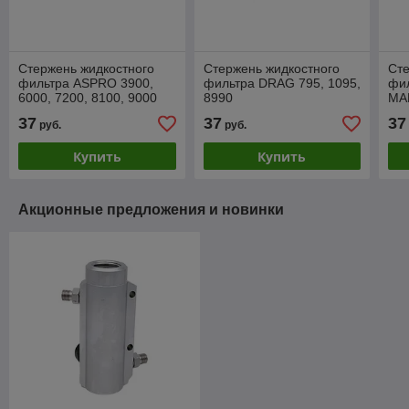
Стержень жидкостного
Стержень жидкостного
Сте
фильтра ASPRO 3900,
фильтра DRAG 795, 1095,
фил
6000, 7200, 8100, 9000
8990
MAR
GMA
37
37
37
руб.
руб.
Купить
Купить
Акционные предложения и новинки