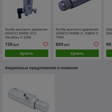
Колба высокого давления
Колба высокого давления
Ша
GRACO MARK IV,V,
GRACO MARK X, GMAX II
MAR
UltraMax II 1095
7900
720
820
65
руб.
руб.
Купить
Купить
Акционные предложения и новинки