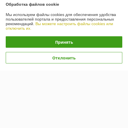
Обработка файлов cookie
Сделка подтверждена через корзину
Мы используем файлы cookies для обеспечения удобства
Показать все отзывы
пользователей портала и предоставления персональных
рекомендаций.
Вы можете настроить файлы cookies или
отключить их.
О нас
Принять
Контакты
Отклонить
Доставка и оплата
График работы
Полная версия сайта
Политика обработки cookies
Сайт создан на платформе Deal.by