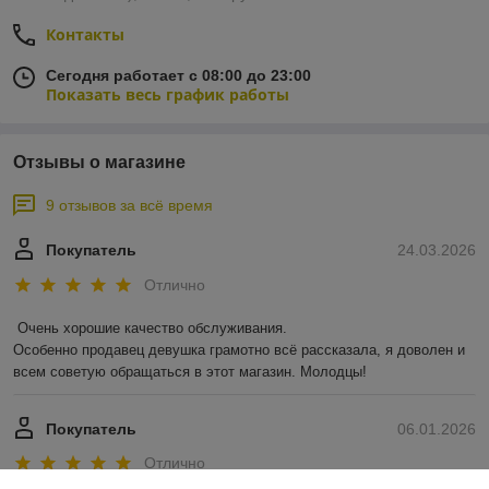
Контакты
Сегодня работает с 08:00 до 23:00
Показать весь график работы
Отзывы о магазине
9 отзывов за всё время
Покупатель
24.03.2026
Отлично
Очень хорошие качество обслуживания.

Особенно продавец девушка грамотно всё рассказала, я доволен и 
всем советую обращаться в этот магазин. Молодцы!
Покупатель
06.01.2026
Отлично