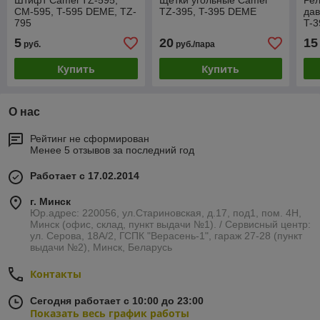
Штифт Camel TZ-595,
Щетки угольные Camel
Рел
CM-595, T-595 DEME, TZ-
TZ-395, T-395 DEME
дав
795
T-
5
20
15
руб.
руб./пара
Купить
Купить
О нас
Рейтинг не сформирован
Менее 5 отзывов за последний год
Работает с 17.02.2014
г. Минск
Юр.адрес: 220056, ул.Стариновская, д.17, под1, пом. 4Н,
Минск (офис, склад, пункт выдачи №1). / Сервисный центр:
ул. Серова, 18А/2, ГСПК "Верасень-1", гараж 27-28 (пункт
выдачи №2), Минск, Беларусь
Контакты
Сегодня работает с 10:00 до 23:00
Показать весь график работы