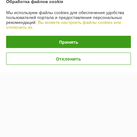
Обработка файлов cookie
О нас
Мы используем файлы cookies для обеспечения удобства
пользователей портала и предоставления персональных
рекомендаций.
Вы можете настроить файлы cookies или
Контакты
отключить их.
Доставка и оплата
Принять
График работы
Отклонить
Полная версия сайта
Политика обработки cookies
Сайт создан на платформе Deal.by
Информация для покупателя
Юридическое лицо:
ООО "КОЛОРОН-БЕЛ"
220056, г. Минск, ул. Стариновская, д. 17, пом. 4Н.