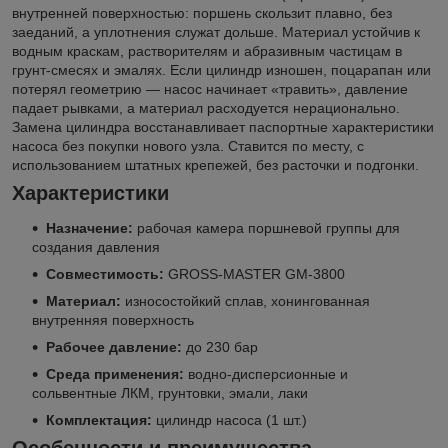
внутренней поверхностью: поршень скользит плавно, без
заеданий, а уплотнения служат дольше. Материал устойчив к
водным краскам, растворителям и абразивным частицам в
грунт-смесях и эмалях. Если цилиндр изношен, поцарапан или
потерял геометрию — насос начинает «травить», давление
падает рывками, а материал расходуется нерационально.
Замена цилиндра восстанавливает паспортные характеристики
насоса без покупки нового узла. Ставится по месту, с
использованием штатных крепежей, без расточки и подгонки.
Характеристики
Назначение:
рабочая камера поршневой группы для
создания давления
Совместимость:
GROSS-MASTER GM-3800
Материал:
износостойкий сплав, хонингованная
внутренняя поверхность
Рабочее давление:
до 230 бар
Среда применения:
водно-дисперсионные и
сольвентные ЛКМ, грунтовки, эмали, лаки
Комплектация:
цилиндр насоса (1 шт.)