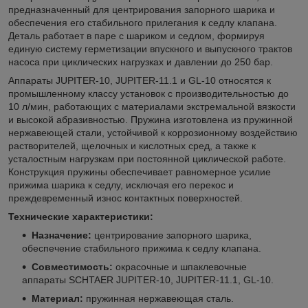
предназначенный для центрирования запорного шарика и
обеспечения его стабильного прилегания к седлу клапана.
Деталь работает в паре с шариком и седлом, формируя
единую систему герметизации впускного и выпускного трактов
насоса при циклических нагрузках и давлении до 250 бар.
Аппараты JUPITER-10, JUPITER-11.1 и GL-10 относятся к
промышленному классу установок с производительностью до
10 л/мин, работающих с материалами экстремальной вязкости
и высокой абразивностью. Пружина изготовлена из пружинной
нержавеющей стали, устойчивой к коррозионному воздействию
растворителей, щелочных и кислотных сред, а также к
усталостным нагрузкам при постоянной циклической работе.
Конструкция пружины обеспечивает равномерное усилие
прижима шарика к седлу, исключая его перекос и
преждевременный износ контактных поверхностей.
Технические характеристики:
Назначение:
центрирование запорного шарика,
обеспечение стабильного прижима к седлу клапана.
Совместимость:
окрасочные и шпаклевочные
аппараты SCHTAER JUPITER-10, JUPITER-11.1, GL-10.
Материал:
пружинная нержавеющая сталь.