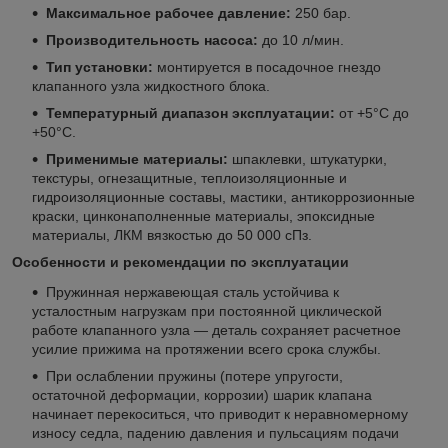
Максимальное рабочее давление:
250 бар.
Производительность насоса:
до 10 л/мин.
Тип установки:
монтируется в посадочное гнездо
клапанного узла жидкостного блока.
Температурный диапазон эксплуатации:
от +5°C до
+50°C.
Применимые материалы:
шпаклевки, штукатурки,
текстуры, огнезащитные, теплоизоляционные и
гидроизоляционные составы, мастики, антикоррозионные
краски, цинконаполненные материалы, эпоксидные
материалы, ЛКМ вязкостью до 50 000 сПз.
Особенности и рекомендации по эксплуатации
Пружинная нержавеющая сталь устойчива к
усталостным нагрузкам при постоянной циклической
работе клапанного узла — деталь сохраняет расчетное
усилие прижима на протяжении всего срока службы.
При ослаблении пружины (потере упругости,
остаточной деформации, коррозии) шарик клапана
начинает перекоситься, что приводит к неравномерному
износу седла, падению давления и пульсациям подачи