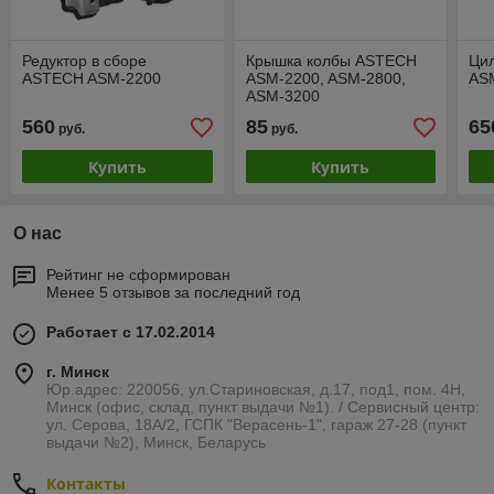
Редуктор в сборе
Крышка колбы ASTECH
Ци
ASTECH ASM-2200
ASM-2200, ASM-2800,
AS
ASM-3200
560
85
65
руб.
руб.
Купить
Купить
О нас
Рейтинг не сформирован
Менее 5 отзывов за последний год
Работает с 17.02.2014
г. Минск
Юр.адрес: 220056, ул.Стариновская, д.17, под1, пом. 4Н,
Минск (офис, склад, пункт выдачи №1). / Сервисный центр:
ул. Серова, 18А/2, ГСПК "Верасень-1", гараж 27-28 (пункт
выдачи №2), Минск, Беларусь
Контакты